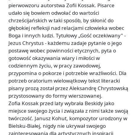
pierwowzoru autorstwa Zofii Kossak. Pisarce
udało się bowiem odwołać do wartości
chrześcijańskich w taki sposób, by skłonić do
głębokiej refleksji nad relacjami człowieka wobec
Boga i innych ludzi. Tytułowy „Gość oczekiwany" -
Jezus Chrystus - każdemu zadaje pytanie o jego
postawę wobec powinności etycznych, pyta o
gotowość okazywania wiary i miłości w
codziennym życiu, w pracy zawodowej,
przypomina o pokorze i potrzebie wrażliwości. Dla
potrzeb oratorium wielowątkowy tekst literacki
pisany prozą został przez Aleksandrę Chrystowską
przystosowany do formy wierszowanej.
Zofia Kossak przed laty wybrała Beskidy jako
miejsce swojego życia i związała z nimi także swoją
twórczość. Janusz Kohut, kompozytor urodzony w
Bielsku-Białej, nigdy nie ukrywał swojego
zainteresowania dla artystycznych inspiracji