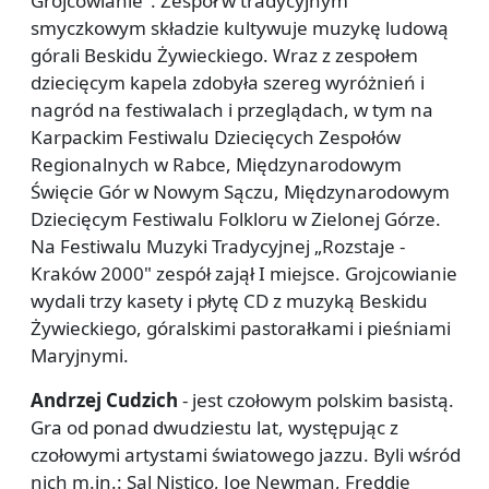
Grojcowianie". Zespół w tradycyjnym
smyczkowym składzie kultywuje muzykę ludową
górali Beskidu Żywieckiego. Wraz z zespołem
dziecięcym kapela zdobyła szereg wyróżnień i
nagród na festiwalach i przeglądach, w tym na
Karpackim Festiwalu Dziecięcych Zespołów
Regionalnych w Rabce, Międzynarodowym
Święcie Gór w Nowym Sączu, Międzynarodowym
Dziecięcym Festiwalu Folkloru w Zielonej Górze.
Na Festiwalu Muzyki Tradycyjnej „Rozstaje -
Kraków 2000" zespół zajął I miejsce. Grojcowianie
wydali trzy kasety i płytę CD z muzyką Beskidu
Żywieckiego, góralskimi pastorałkami i pieśniami
Maryjnymi.
Andrzej Cudzich
-
jest czołowym polskim basistą.
Gra od ponad dwudziestu lat, występując z
czołowymi artystami światowego jazzu. Byli wśród
nich m.in.: Sal Nistico, Joe Newman, Freddie