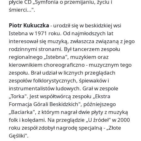
płycie CD „Symfonia o przemijaniu, życiu i
śmierci...".
Piotr Kukuczka
- urodził się w beskidzkiej wsi
Istebna w 1971 roku. Od najmłodszych lat
interesował się muzyką, zwłaszcza związaną z jego
rodzinnymi stronami. Był tancerzem zespołu
regionalnego „Istebna", muzykiem oraz
kierownikiem choreograficzno - muzycznym tego
zespołu. Brał udział w licznych przeglądach
zespołów folklorystycznych, śpiewaków i
instrumentalistów ludowych. Grał w zespole
„Torka". Jest współtwórcą zespołu „Ekstra
Formacja Górali Beskidzkich", późniejszego
„Baciarka", z którym nagrał dwie płyty z muzyką
folk i kolędami. Na przeglądzie „U źródeł" w 2000
roku zespół zdobył nagrodę specjalną - „Złote
Gęśliki".