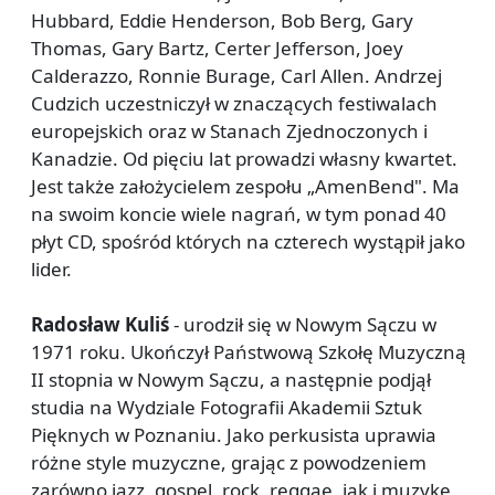
Hubbard, Eddie Henderson, Bob Berg, Gary
Thomas, Gary Bartz, Certer Jefferson, Joey
Calderazzo, Ronnie Burage, Carl Allen. Andrzej
Cudzich uczestniczył w znaczących festiwalach
europejskich oraz w Stanach Zjednoczonych i
Kanadzie. Od pięciu lat prowadzi własny kwartet.
Jest także założycielem zespołu „AmenBend". Ma
na swoim koncie wiele nagrań, w tym ponad 40
płyt CD, spośród których na czterech wystąpił jako
lider.
Radosław Kuliś
- urodził się w Nowym Sączu w
1971 roku. Ukończył Państwową Szkołę Muzyczną
II stopnia w Nowym Sączu, a następnie podjął
studia na Wydziale Fotografii Akademii Sztuk
Pięknych w Poznaniu. Jako perkusista uprawia
różne style muzyczne, grając z powodzeniem
zarówno jazz, gospel, rock, reggae, jak i muzykę