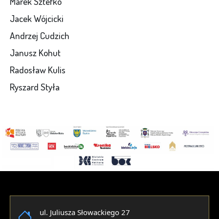
Marek Sztefko
Jacek Wójcicki
Andrzej Cudzich
Janusz Kohut
Radosław Kulis
Ryszard Styła
ul. Juliusza Słowackiego 27